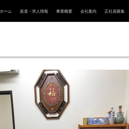
t implements Countable in
/home/xs119208/woody-p.com/publi
ホーム
派遣・求人情報
事業概要
会社案内
正社員募集