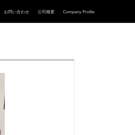
c_html/wps/wp-includes/post-template.php
on line
284
お問い合わせ
公司概要
Company Profile