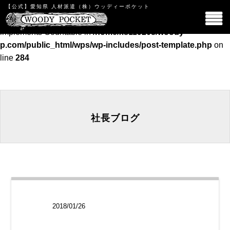
【公式】愛知県 人材派遣（株）ウッディーポケット
Warning
: count(): Parameter must be an array or an object that
implements Countable in
/home/xs119208/woody-
p.com/public_html/wps/wp-includes/post-template.php
on
line
284
社長ブログ
2018/01/26
社長ブログ