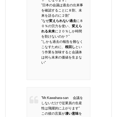
”日本の会議は過去の出来事
を確認することに８割、未
来を語るのに２割”
”なぜ
変えられない過去
に８
０％の労力を使い、
変えら
れる未来
に２０％しか時間
を割けないのか？”
”しかも過去の報告を難なく
こなすために、
根回し
とい
う作業を加味すると会議体
は何ら未来の価値を生まな
い”
”Mr.Kawahara-san 会議を
しないだけで従業員の生産
性は飛躍的に上がります”
この彼の言葉が
凄い意味
を