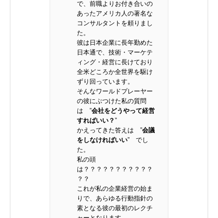
で、前職よりお付き合いの
あったアメリカ人の著名な
コンサルタントを頼りまし
た。
彼は日本企業に長年勤めた
日本通で、技術・マーケテ
ィング・経営に長けており
全米どころか全世界を駆け
ずり回っています。
そんなワールドプレーヤー
の彼にぶつけた私の質問
は ”
会社をどうやって経営
すればいい？
”
かえってきた答えは ”
会議
をしなければいい
” でし
た。
私の頭
は？？？？？？？？？？？
？？
これが私の企業経営の始ま
りで、あらゆる行動指針の
素となる彼の最初のレクチ
ャーとなります。