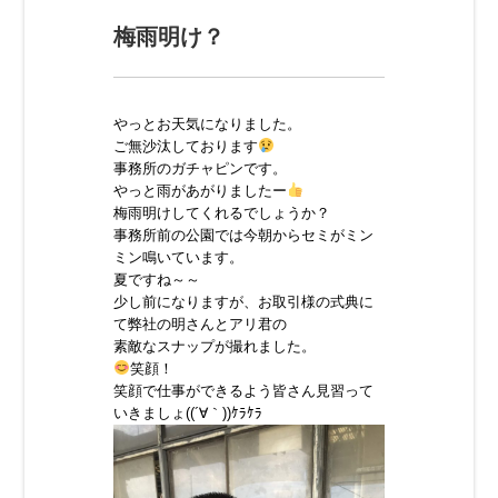
梅雨明け？
やっとお天気になりました。
ご無沙汰しております
事務所のガチャピンです。
やっと雨があがりましたー
梅雨明けしてくれるでしょうか？
事務所前の公園では今朝からセミがミン
ミン鳴いています。
夏ですね～～
少し前になりますが、お取引様の式典に
て弊社の明さんとアリ君の
素敵なスナップが撮れました。
笑顔！
笑顔で仕事ができるよう皆さん見習って
いきましょ((´∀｀))ｹﾗｹﾗ