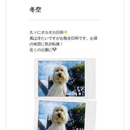
冬空
久々にポカポカ日和
風は冷たいですがお散歩日和です。お昼
の休憩に気分転換！
近くの公園に