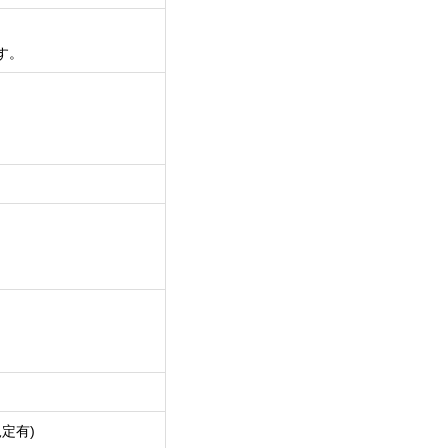
す。
定有)