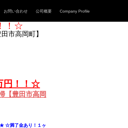
c_html/wps/wp-includes/post-template.php
on line
284
お問い合わせ
公司概要
Company Profile
円！！☆
豊田市高岡町】
3万円！！☆
掃【豊田市高岡
★ ☆満了金あり！１ヶ