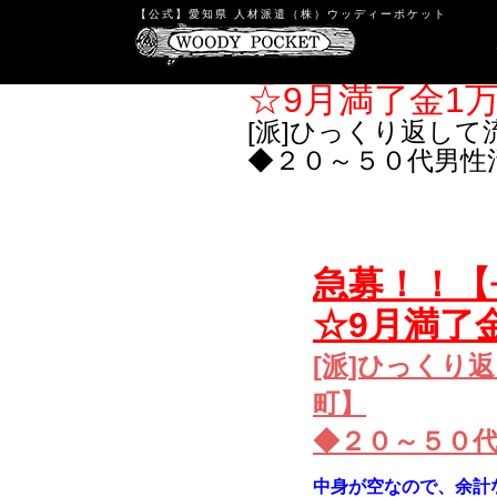
【公式】愛知県 人材派遣（株）ウッディーポケット
Warning
: count(): Parameter must be an array or an object tha
急募！！【長期
ホーム
/
求人
/
☆9月満了金1万
[派]ひっくり返し
◆２０～５０代男性
急募！！【
☆9月満了金
[派]ひっくり
町】
◆２０～５０
中身が空なので、余計