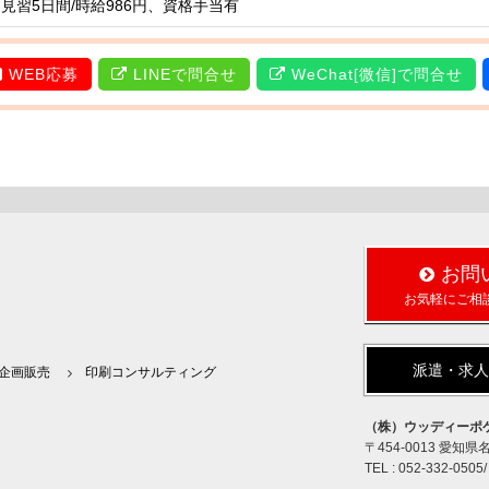
見習5日間/時給986円、資格手当有
WEB応募
LINEで問合せ
WeChat[微信]で問合せ
お問
お気軽にご相
派遣・求
企画販売
印刷コンサルティング
（株）ウッディーポ
〒454-0013 愛知
TEL : 052-332-0505/