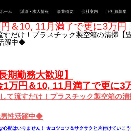
t implements Countable in
/home/xs119208/woody-p.com/publi
ホーム
派遣・求人情報
事業概要
会社案内
正社員募集
勤務大歓迎】
円＆10, 11月満了で更に3万
て流すだけ！プラスチック製空箱の清掃【
活躍中◆
長期勤務大歓迎】
1万円＆10, 11月満了で更に
返して流すだけ！プラスチック製空箱の清
代男性活躍中◆
な心配はいりません！ ★コツコツ＆サクサクと片付けていこう