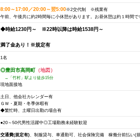
8:00～17:00／20:00～翌5:00
※2交代制 ※残業有
午前、午後共に約2時間毎に小休憩があります。お昼休憩は約１時間で
◆時給1230円～ ※22時以降は時給1538円～
満了金あり！※規定有
1名
◎豊田市高岡町
（地図）
→「竹村」駅より徒歩15分
現地面接地
土日、他会社カレンダー有
ＧＷ・夏期・冬季休暇有
◆繁忙時、土曜日出勤の場合有
●20～50代男性活躍中◎工場勤務未経験歓迎
交通費(規定有)
、制服貸与、車通勤可、社会保険完備 稼働分前払い(規