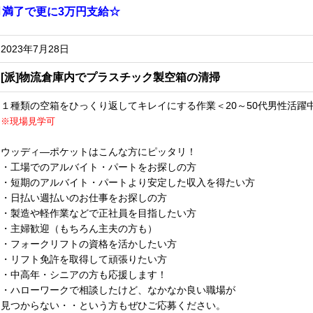
月満了で更に3万円支給☆
2023年7月28日
[派]物流倉庫内でプラスチック製空箱の清掃
１種類の空箱をひっくり返してキレイにする作業＜20～50代男性活躍
※現場見学可
ウッディ―ポケットはこんな方にピッタリ！
・工場でのアルバイト・パートをお探しの方
・短期のアルバイト・パートより安定した収入を得たい方
・日払い週払いのお仕事をお探しの方
・製造や軽作業などで正社員を目指したい方
・主婦歓迎（もちろん主夫の方も）
・フォークリフトの資格を活かしたい方
・リフト免許を取得して頑張りたい方
・中高年・シニアの方も応援します！
・ハローワークで相談したけど、なかなか良い職場が
見つからない・・という方もぜひご応募ください。